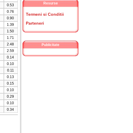
Resurse
0.53
0.76
Termeni si Conditii
0.90
Parteneri
1.39
1.50
1.71
2.48
Publicitate
2.59
0.14
0.10
0.11
0.13
0.15
0.10
0.29
0.10
0.34