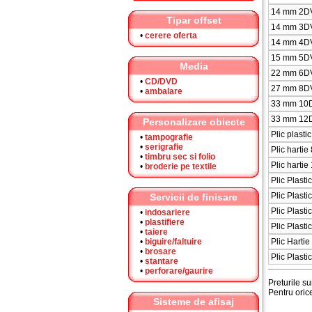
14 mm 2D
Tipar offset
14 mm 3DV
•
cerere oferta
14 mm 4DV
15 mm 5DV
Media
22 mm 6DV
•
CD/DVD
27 mm 8DV
•
ambalare
33 mm 10D
33 mm 12D
Personalizare obiecte
Plic plast
•
tampografie
•
serigrafie
Plic hartie
•
timbru sec si folio
Plic hartie
•
broderie pe textile
Plic Plast
Plic Plast
Servicii de finisare
Plic Plas
•
indosariere
•
plastifiere
Plic Plast
•
taiere
•
biguire/faltuire
Plic Harti
•
brosare
Plic Plast
•
stantare
•
perforare/gaurire
Preturile s
Pentru orice
Sisteme de afisaj