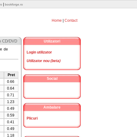
|
ro
bookforge.ro
Home
|
Contact
e CD/DVD
Utilizatori
ie de
Login utilizator
Utilizator nou (beta)
Pret
Social
0.66
0.64
0.71
1.23
Ambalare
0.49
0.59
Plicuri
0.41
0.49
1.18