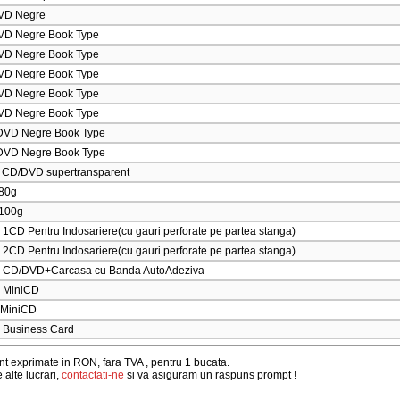
VD Negre
D Negre Book Type
D Negre Book Type
D Negre Book Type
D Negre Book Type
D Negre Book Type
VD Negre Book Type
VD Negre Book Type
ic CD/DVD supertransparent
 80g
 100g
ic 1CD Pentru Indosariere(cu gauri perforate pe partea stanga)
ic 2CD Pentru Indosariere(cu gauri perforate pe partea stanga)
tic CD/DVD+Carcasa cu Banda AutoAdeziva
ic MiniCD
e MiniCD
ic Business Card
unt exprimate in RON, fara TVA , pentru 1 bucata.
 alte lucrari,
contactati-ne
si va asiguram un raspuns prompt !