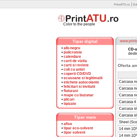
|
PrintATU.ro
Ed
Color to the people
Tipar digital
www.printa
•
alb-negru
CD-u
•
policromie
desti
•
calendare
•
carti de vizita
•
carti si reviste
Oferta a
•
coli cu antet
•
coperti CD/DVD
•
ecusoane si legitimatii
Carcasa n
•
etichete autocolante
•
felicitari si invitatii
Carcasa n
•
fluturasi
•
mape cu buzunar
Carcasa n
•
plicuri
Carcasa 4
•
tipizate
Carcasa s
Carcasa sl
Tipar mare
Sheel (Sco
•
afise
•
tipar eco-solvent
14 mm 1D
•
tipar solvent
14 mm 1DV