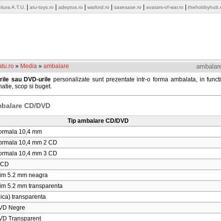
|
|
|
|
|
|
itura A.T.U.
atu-toys.ro
adeptus.ro
warlord.ro
sasesase.ro
avatars-of-war.ro
thehobbyhub.
tu.ro
»
Media
»
ambalare
ambalar
rile sau DVD-urile
personalizate sunt prezentate intr-o forma ambalata, in funct
natie, scop si buget
.
mbalare CD/DVD
Tip ambalare CD/DVD
ormala 10,4 mm
ormala 10,4 mm 2 CD
ormala 10,4 mm 3 CD
 CD
lim 5.2 mm neagra
im 5.2 mm transparenta
ica) transparenta
VD Negre
D Transparent