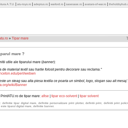
|
|
|
|
|
|
itura A.T.U.
atu-toys.ro
adeptus.ro
warlord.ro
sasesase.ro
avatars-of-war.ro
thehobbyhub.
tu.ro
»
Tipar mare
iparul mare ?
itii utile ale tiparului mare (
banner
):
 de material textil sau hartie folosit pentru decorare sau reclama."
inceton.edu/perl/webwn
este un steag sau alta piesa textila ce poarta un simbol, logo, slogan sau alt mesaj.
a.org/wiki/Banner
i PrintATU.ro de tipar mare:
afise
|
tipar eco-solvent
|
tipar solvent
definitie tipar digital mare, definitie personalizare print plotter, definitii print, definitii print policr
 este tiparul digital mare, definitie banner.