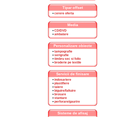
Tipar offset
•
cerere oferta
Media
•
CD/DVD
•
ambalare
Personalizare obiecte
•
tampografie
•
serigrafie
•
timbru sec si folio
•
broderie pe textile
Servicii de finisare
•
indosariere
•
plastifiere
•
taiere
•
biguire/faltuire
•
brosare
•
stantare
•
perforare/gaurire
Sisteme de afisaj