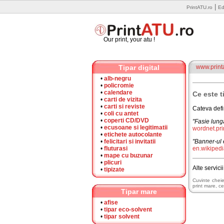
|
PrintATU.ro
Ed
Our print, your atu !
Tipar digital
www.printa
•
alb-negru
•
policromie
•
calendare
Ce este t
•
carti de vizita
•
carti si reviste
Cateva defin
•
coli cu antet
•
coperti CD/DVD
"Fasie lunga
•
ecusoane si legitimatii
wordnet.pr
•
etichete autocolante
•
felicitari si invitatii
"Banner-ul 
•
fluturasi
en.wikipedi
•
mape cu buzunar
•
plicuri
Alte servici
•
tipizate
Cuvinte cheie: 
print mare, ce
Tipar mare
•
afise
•
tipar eco-solvent
•
tipar solvent