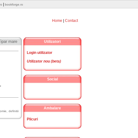
|
ro
bookforge.ro
Home
|
Contact
Tipar mare
Utilizatori
Login utilizator
Utilizator nou (beta)
Social
"
Ambalare
omie, definitii
Plicuri