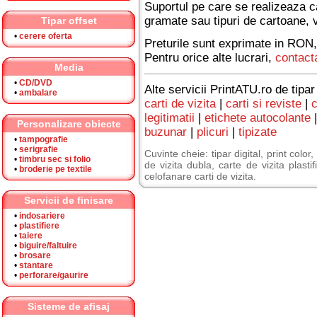
Suportul pe care se realizeaza ca
gramate sau tipuri de cartoane,
Tipar offset
•
cerere oferta
Preturile sunt exprimate in RON,
Pentru orice alte lucrari,
contact
Media
•
CD/DVD
Alte servicii PrintATU.ro de tipar
•
ambalare
carti de vizita
|
carti si reviste
|
c
legitimatii
|
etichete autocolante
Personalizare obiecte
buzunar
|
plicuri
|
tipizate
•
tampografie
•
serigrafie
Cuvinte cheie: tipar digital, print color,
•
timbru sec si folio
de vizita dubla, carte de vizita plastif
•
broderie pe textile
celofanare carti de vizita.
Servicii de finisare
•
indosariere
•
plastifiere
•
taiere
•
biguire/faltuire
•
brosare
•
stantare
•
perforare/gaurire
Sisteme de afisaj