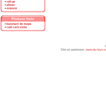
•
roll-up
•
afisier
•
expozor
Produse finite
•
buzunare de mapa
•
cutii carti vizita
Site-uri partenere:
www.atu-toys.ro