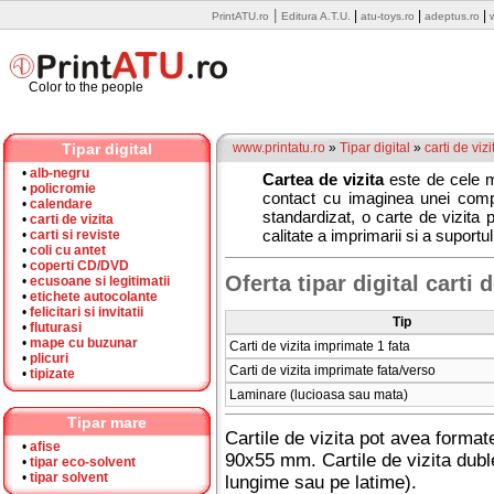
|
|
|
|
PrintATU.ro
Editura A.T.U.
atu-toys.ro
adeptus.ro
Color to the people
Tipar digital
www.printatu.ro
»
Tipar digital
»
carti de vizi
•
alb-negru
Cartea de vizita
este de cele ma
•
policromie
contact cu imaginea unei compa
•
calendare
standardizat, o carte de vizita 
•
carti de vizita
calitate a imprimarii si a suportu
•
carti si reviste
•
coli cu antet
•
coperti CD/DVD
Oferta tipar digital carti d
•
ecusoane si legitimatii
•
etichete autocolante
•
felicitari si invitatii
Tip
•
fluturasi
•
mape cu buzunar
Carti de vizita imprimate 1 fata
•
plicuri
Carti de vizita imprimate fata/verso
•
tipizate
Laminare (lucioasa sau mata)
Tipar mare
Cartile de vizita pot avea form
•
afise
90x55 mm. Cartile de vizita dubl
•
tipar eco-solvent
•
tipar solvent
lungime sau pe latime).